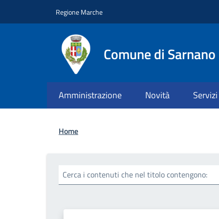
Salta al contenuto principale
Skip to footer content
Regione Marche
Comune di Sarnano
Amministrazione
Novità
Servizi
Briciole di pane
Home
Cerca i contenuti che nel titolo contengono: