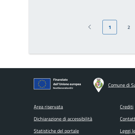
1
2
Pagina precedente
Pagina attu
Pa
Comune di S
Footer menu
Area riservata
Crediti
Dichiarazione di accessibilità
Contatt
Statistiche del portale
Leggi l