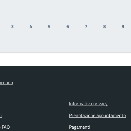
3
4
5
6
7
8
9
ale
gina
Pagina
Pagina
Pagina
Pagina
Pagina
Pagina
Pag
arnano
Informativa privacy
i
Prenotazione appuntamento
e FAQ
Pagamenti