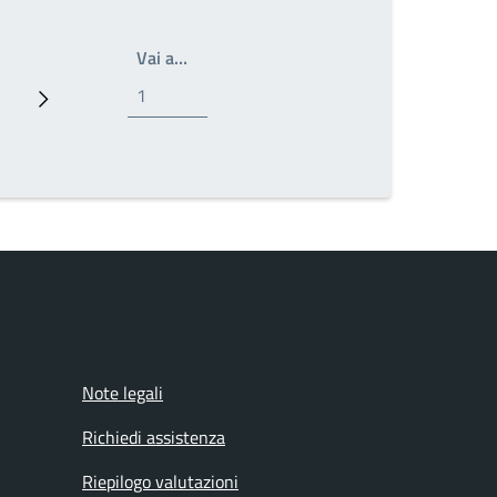
Scrivi il numero della pagina a cui andar
Vai a…
ina
Pagina successiva
Note legali
Richiedi assistenza
Riepilogo valutazioni