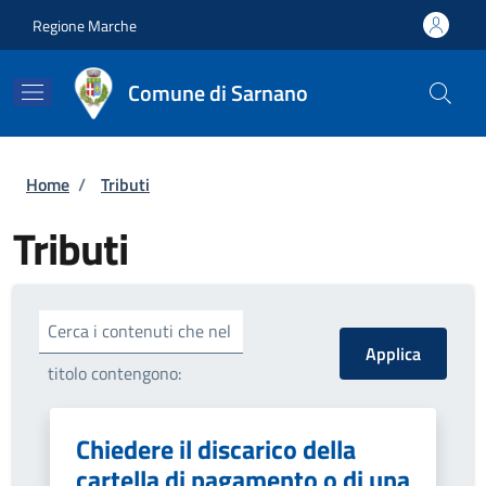
Salta al contenuto principale
Skip to footer content
Regione Marche
Comune di Sarnano
Briciole di pane
Home
/
Tributi
Tributi
Cerca i contenuti che nel
titolo contengono:
Chiedere il discarico della
cartella di pagamento o di una